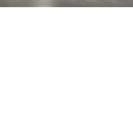
ерсонализации — вот что
Fluida, гардеробных систем
линейными, угловыми, с