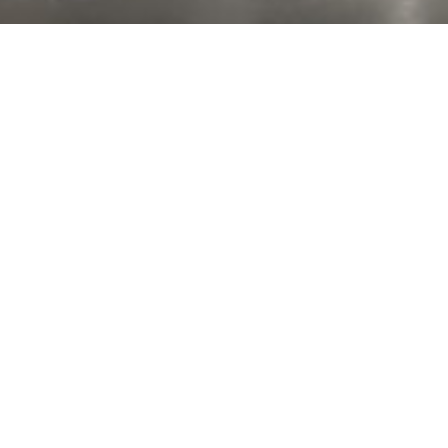
Комфорт, дизайн и возможность п
лежит в основе коллекции Walkin 
Scavolini, разработанных Vuesse.
Гардеробные системы Fluida могут быть 